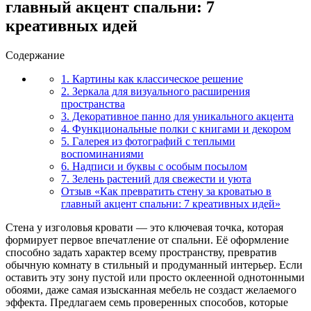
главный акцент спальни: 7
креативных идей
Содержание
1. Картины как классическое решение
2. Зеркала для визуального расширения
пространства
3. Декоративное панно для уникального акцента
4. Функциональные полки с книгами и декором
5. Галерея из фотографий с теплыми
воспоминаниями
6. Надписи и буквы с особым посылом
7. Зелень растений для свежести и уюта
Отзыв «Как превратить стену за кроватью в
главный акцент спальни: 7 креативных идей»
Стена у изголовья кровати — это ключевая точка, которая
формирует первое впечатление от спальни. Её оформление
способно задать характер всему пространству, превратив
обычную комнату в стильный и продуманный интерьер. Если
оставить эту зону пустой или просто оклеенной однотонными
обоями, даже самая изысканная мебель не создаст желаемого
эффекта. Предлагаем семь проверенных способов, которые