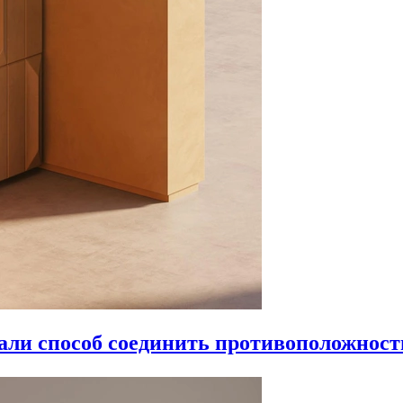
ли способ соединить противоположност