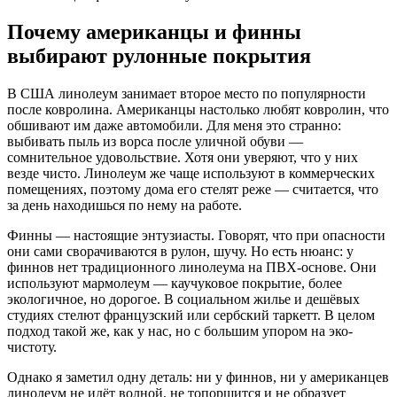
Почему американцы и финны
выбирают рулонные покрытия
В США линолеум занимает второе место по популярности
после ковролина. Американцы настолько любят ковролин, что
обшивают им даже автомобили. Для меня это странно:
выбивать пыль из ворса после уличной обуви —
сомнительное удовольствие. Хотя они уверяют, что у них
везде чисто. Линолеум же чаще используют в коммерческих
помещениях, поэтому дома его стелят реже — считается, что
за день находишься по нему на работе.
Финны — настоящие энтузиасты. Говорят, что при опасности
они сами сворачиваются в рулон, шучу. Но есть нюанс: у
финнов нет традиционного линолеума на ПВХ-основе. Они
используют мармолеум — каучуковое покрытие, более
экологичное, но дорогое. В социальном жилье и дешёвых
студиях стелют французский или сербский таркетт. В целом
подход такой же, как у нас, но с большим упором на эко-
чистоту.
Однако я заметил одну деталь: ни у финнов, ни у американцев
линолеум не идёт волной, не топорщится и не образует