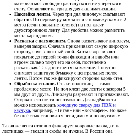
материал мог свободно растянуться и не упереться в
стену. Оставляют на три дня для акклиматизации.
Наклейка ленты.
Через три дня линолеум сматывают
обратно. По периметру комнаты и с промежутками в 2
метра (если покрытие толстое) на пол клеят
двухстороннюю ленту. Для удобства можно разметить
места карандашом.
Раскатка с натяжением.
Снова раскатывают линолеум,
выверяя зазоры. Сначала приклеивают самую широкую
сторону, сняв защитный слой. Затем сворачивают
покрытие до первой точки фиксации и вдвоём или
втроём сильно тянут его на себя, постепенно
раскатывая. Так достигается натяжение. Попутно
снимают защитную бумажку с центральных полос
ленты. Потом так же фиксируют стороны вдоль стен.
Обработка стыков.
Стыки полотнищ — самое
проблемное место. На пол клеят две ленты с зазором 5
мм друг от друга. Линолеум разрезают и приглаживают.
Оторвать его почти невозможно. Для надёжности
можно использовать
холодную сварку для ПВХ и
каучука
, например, «Титан» или «Космофен». Но даже
без неё стык становится невидимым и неощутимым.
Такая же лента отлично фиксирует ковровые накладки на
лестницах — гвозди и скобы не нужны. В России она