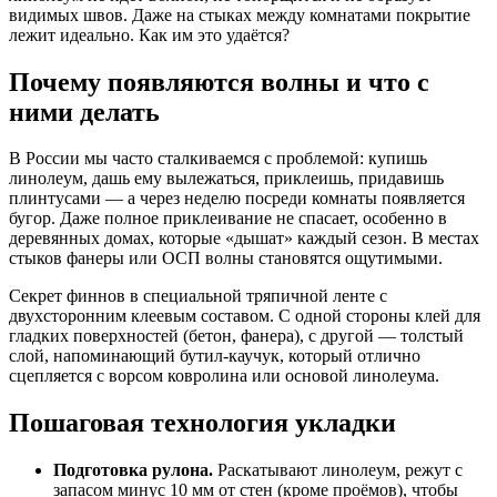
видимых швов. Даже на стыках между комнатами покрытие
лежит идеально. Как им это удаётся?
Почему появляются волны и что с
ними делать
В России мы часто сталкиваемся с проблемой: купишь
линолеум, дашь ему вылежаться, приклеишь, придавишь
плинтусами — а через неделю посреди комнаты появляется
бугор. Даже полное приклеивание не спасает, особенно в
деревянных домах, которые «дышат» каждый сезон. В местах
стыков фанеры или ОСП волны становятся ощутимыми.
Секрет финнов в специальной тряпичной ленте с
двухсторонним клеевым составом. С одной стороны клей для
гладких поверхностей (бетон, фанера), с другой — толстый
слой, напоминающий бутил-каучук, который отлично
сцепляется с ворсом ковролина или основой линолеума.
Пошаговая технология укладки
Подготовка рулона.
Раскатывают линолеум, режут с
запасом минус 10 мм от стен (кроме проёмов), чтобы