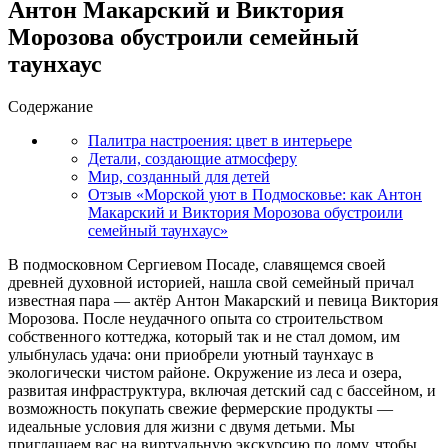
Антон Макарский и Виктория
Морозова обустроили семейный
таунхаус
Содержание
Палитра настроения: цвет в интерьере
Детали, создающие атмосферу
Мир, созданный для детей
Отзыв «Морской уют в Подмосковье: как Антон
Макарский и Виктория Морозова обустроили
семейный таунхаус»
В подмосковном Сергиевом Посаде, славящемся своей
древней духовной историей, нашла свой семейный причал
известная пара — актёр Антон Макарский и певица Виктория
Морозова. После неудачного опыта со строительством
собственного коттеджа, который так и не стал домом, им
улыбнулась удача: они приобрели уютный таунхаус в
экологически чистом районе. Окружение из леса и озера,
развитая инфраструктура, включая детский сад с бассейном, и
возможность покупать свежие фермерские продукты —
идеальные условия для жизни с двумя детьми. Мы
приглашаем вас на виртуальную экскурсию по дому, чтобы